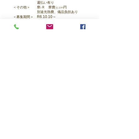
週払い有り
＜その他＞ 寮1Ｒ 寮費35,500円
別途光熱費、備品負担あり​
R6.10
.10～
＜募集期間＞
お仕事情報へ戻る
住所
三重県名張市桔梗が丘5番町9街区
121
ヒメルビル201