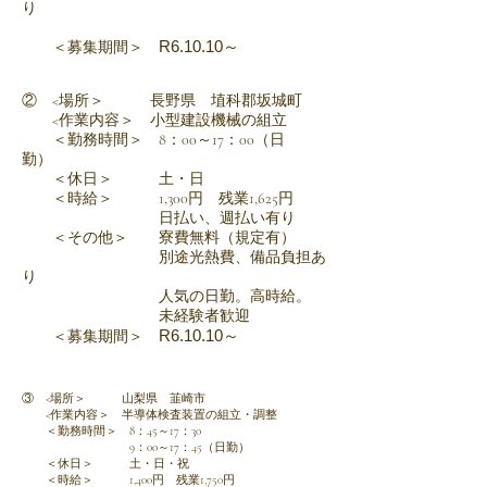
り
R6.10
.10～
＜募集期間＞
② <場所＞ 長野県 埴科郡坂城町
<作業内容＞ 小型建設機械の組立
＜勤務時間＞ 8：00～17：00（日
勤）
＜休日＞ 土・日
＜時給＞ 1,300円 残業1,625円
日払い、週払い有り
＜その他＞ 寮費無料（規定有）
別途光熱費、備品負担あ
り
​ 人気の日勤。高時給。
未経験者歓迎
R6.10.1
0～
＜募集期間＞
③ <場所＞ 山梨県 韮崎市
<作業内容＞ 半導体検査装置の組立・調整
＜勤務時間＞ 8：45～17：30
9：00～17：45（日勤）
＜休日＞ 土・日・祝
＜時給＞ 1,400円 残業1,750円