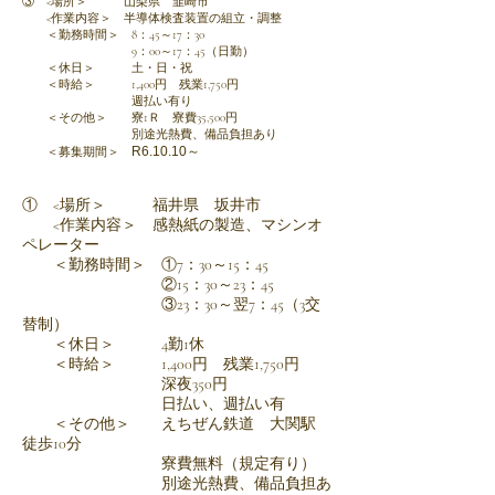
③ <場所＞ 山梨県 韮崎市
<作業内容＞ 半導体検査装置の組立・調整
＜勤務時間＞ 8：45～17：30
9：00～17：45（日勤）
＜休日＞ 土・日・祝
＜時給＞ 1,400円 残業1,750円
週払い有り
＜その他＞ 寮1Ｒ 寮費35,500円
別途光熱費、備品負担あり​
R6.10
.10～
＜募集期間＞
① <場所＞ 福井県 坂井市
<作業内容＞ 感熱紙の製造、マシンオ
ペレーター
＜勤務時間＞ ①7：30～15：45
②15：30～23：45
③23：30～翌7：45（3交
替制）
＜休日＞ 4勤1休
＜時給＞ 1,400円 残業1,750円
深夜350円
日払い、週払い有
＜その他＞ えちぜん鉄道 大関駅
徒歩10分
寮費無料（規定有り）
別途光熱費、備品負担あ