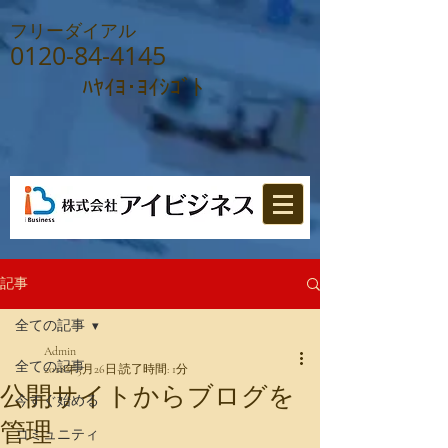
フリーダイアル
0120-84-4145
ﾊﾔｲﾖ･ﾖｲｼｺﾞﾄ
記事
全ての記事
Admin
全ての記事
2018年3月26日
読了時間: 1分
公開サイトからブログを
今すぐ始める
管理
コミュニティ