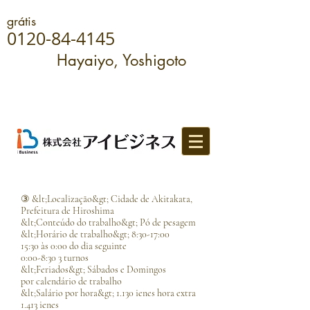
grátis
0120-84-4145
Hayaiyo, Yoshigoto
③ &lt;Localização&gt; Cidade de Akitakata,
Prefeitura de Hiroshima
&lt;Conteúdo do trabalho&gt; Pó de pesagem
&lt;Horário de trabalho&gt; 8:30-17:00
15:30 às 0:00 do dia seguinte
0:00-8:30 3 turnos
&lt;Feriados&gt; Sábados e Domingos
por calendário de trabalho
&lt;Salário por hora&gt; 1.130 ienes hora extra
1.413 ienes