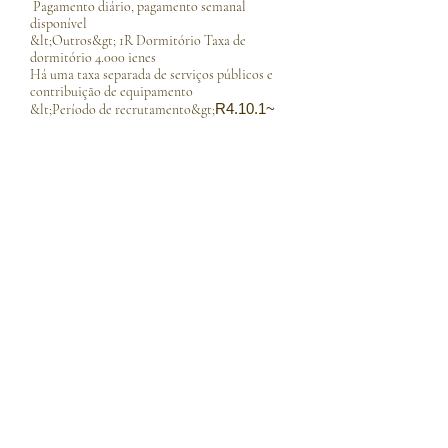
​ Pagamento diário, pagamento semanal
disponível
&lt;Outros&gt; 1R Dormitório Taxa de
dormitório 4.000 ienes
Há uma taxa separada de serviços públicos e
contribuição de equipamento​
R4.10.1~
&lt;Período de recrutamento&gt;