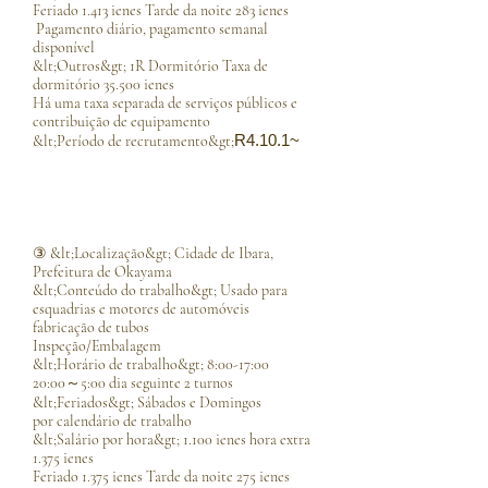
Feriado 1.413 ienes Tarde da noite 283 ienes
​ Pagamento diário, pagamento semanal
disponível
&lt;Outros&gt; 1R Dormitório Taxa de
dormitório 35.500 ienes
Há uma taxa separada de serviços públicos e
contribuição de equipamento​
R4.10.1~
&lt;Período de recrutamento&gt;
③ &lt;Localização&gt; Cidade de Ibara,
Prefeitura de Okayama
&lt;Conteúdo do trabalho&gt; Usado para
esquadrias e motores de automóveis
fabricação de tubos
Inspeção/Embalagem
&lt;Horário de trabalho&gt; 8:00-17:00
20:00～5:00 dia seguinte 2 turnos
&lt;Feriados&gt; Sábados e Domingos
por calendário de trabalho
&lt;Salário por hora&gt; 1.100 ienes hora extra
1.375 ienes
Feriado 1.375 ienes Tarde da noite 275 ienes