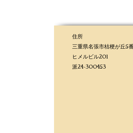
住所
三重県名張市桔梗が丘5番
ヒメルビル201
​​派24-300453