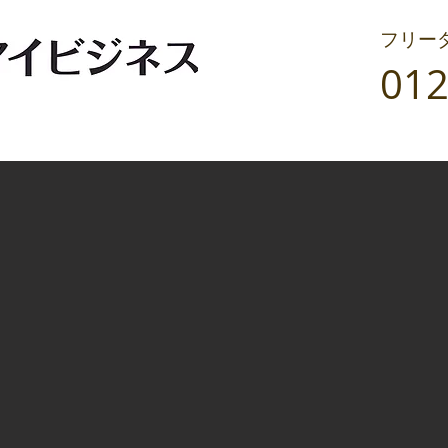
フリー
012