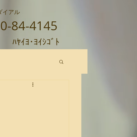
ダイアル
0-84-4145
ﾊﾔｲﾖ･ﾖｲｼｺﾞﾄ