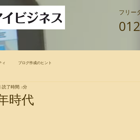
フリー
012
ティ
ブログ作成のヒント
日
読了時間: 1分
0年時代